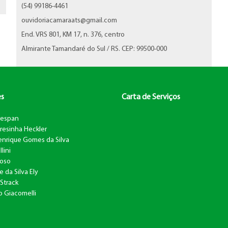
(54) 99186-4461
ouvidoriacamaraats@gmail.com
End. VRS 801, KM 17, n. 376, centro
Almirante Tamandaré do Sul / RS. CEP: 99500-000
es
Carta de Serviços
respan
resinha Heckler
nrique Gomes da Silva
lini
Toso
e da Silva Ely
Strack
to Giacomelli