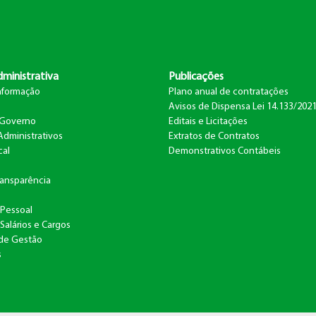
ministrativa
Publicações
nformação
Plano anual de contratações
Avisos de Dispensa Lei 14.133/202
 Governo
Editais e Licitações
Administrativos
Extratos de Contratos
cal
Demonstrativos Contábeis
Transparência
Pessoal
Salários e Cargos
 de Gestão
s