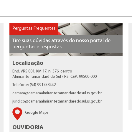
Perguntas Frequentes
Tire suas dúvidas através do nosso portal de
perguntas e respostas.
Localização
End. VRS 801, KM 17, n. 376, centro
Almirante Tamandaré do Sul / RS. CEP: 99500-000
Telefone: (54) 991758442
camara@camaraalmirantetamandaredosul.rs.gov.br
juridico@camaraalmirantetamandaredosul.rs.gov.br
Google Maps
OUVIDORIA