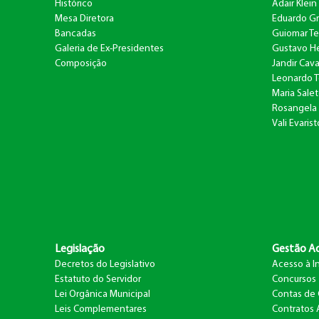
Histórico
Adair Klein
Mesa Diretora
Eduardo G
Bancadas
Guiomar Te
Galeria de Ex-Presidentes
Gustavo He
Composição
Jandir Caval
Leonardo 
Maria Salet
Rosangela 
Vali Evaris
Legislação
Gestão Ad
Decretos do Legislativo
Acesso à I
Estatuto do Servidor
Concursos
Lei Orgânica Municipal
Contas de
Leis Complementares
Contratos 