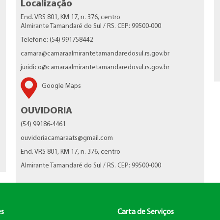
Localização
End. VRS 801, KM 17, n. 376, centro
Almirante Tamandaré do Sul / RS. CEP: 99500-000
Telefone: (54) 991758442
camara@camaraalmirantetamandaredosul.rs.gov.br
juridico@camaraalmirantetamandaredosul.rs.gov.br
Google Maps
OUVIDORIA
(54) 99186-4461
ouvidoriacamaraats@gmail.com
End. VRS 801, KM 17, n. 376, centro
Almirante Tamandaré do Sul / RS. CEP: 99500-000
es
Carta de Serviços