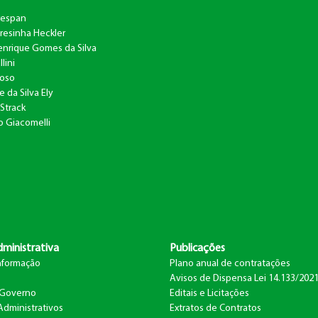
respan
resinha Heckler
nrique Gomes da Silva
lini
Toso
e da Silva Ely
Strack
to Giacomelli
ministrativa
Publicações
nformação
Plano anual de contratações
Avisos de Dispensa Lei 14.133/202
 Governo
Editais e Licitações
Administrativos
Extratos de Contratos