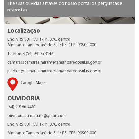
Tire suas dúvidas através do nosso portal de perguntas e
respostas.
Localização
End. VRS 801, KM 17, n. 376, centro
Almirante Tamandaré do Sul / RS. CEP: 99500-000
Telefone: (54) 991758442
camara@camaraalmirantetamandaredosul.rs.gov.br
juridico@camaraalmirantetamandaredosul.rs.gov.br
Google Maps
OUVIDORIA
(54) 99186-4461
ouvidoriacamaraats@gmail.com
End. VRS 801, KM 17, n. 376, centro
Almirante Tamandaré do Sul / RS. CEP: 99500-000