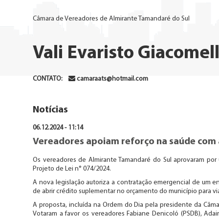
Câmara de Vereadores de Almirante Tamandaré do Sul
Vali Evaristo Giacomell
CONTATO:
camaraats@hotmail.com
Notícias
06.12.2024 - 11:14
Vereadores apoiam reforço na saúde com 
Os vereadores de Almirante Tamandaré do Sul aprovaram por u
Projeto de Lei n° 074/2024.
A nova legislação autoriza a contratação emergencial de um e
de abrir crédito suplementar no orçamento do município para via
A proposta, incluída na Ordem do Dia pela presidente da Câmar
Votaram a favor os vereadores Fabiane Denicoló (PSDB), Adair K