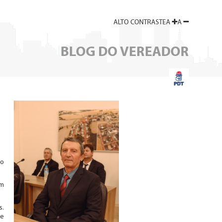
ALTO
CONTRASTE
A
A
BLOG DO VEREADOR
 o
ém
s.
de