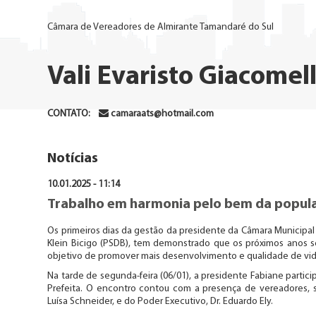
Câmara de Vereadores de Almirante Tamandaré do Sul
Vali Evaristo Giacomell
CONTATO:
camaraats@hotmail.com
Notícias
10.01.2025 - 11:14
Trabalho em harmonia pelo bem da popu
Os primeiros dias da gestão da presidente da Câmara Municipal 
Klein Bicigo (PSDB), tem demonstrado que os próximos anos se
objetivo de promover mais desenvolvimento e qualidade de vid
Na tarde de segunda-feira (06/01), a presidente Fabiane partic
Prefeita. O encontro contou com a presença de vereadores, sec
Luísa Schneider, e do Poder Executivo, Dr. Eduardo Ely.