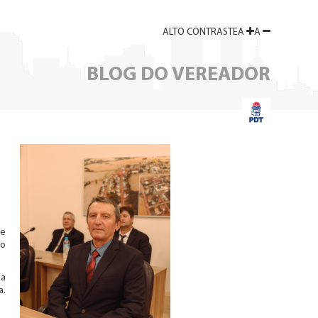
ALTO
CONTRASTE
A
A
BLOG DO VEREADOR
se
 o
da
a.