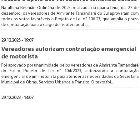
Na última Reunião Ordinária de 2023, realizada na quarta-feira, dia 27 de
dezembro, os vereadores de Almirante Tamandaré do Sul aprovaram com
todos os votos favoráveis o Projeto de Lei n° 106.23, que amplia o prazo
de contratação para o cargo de fisioterapeuta,...
29.12.2023 - 19:07
Vereadores autorizam contratação emergencial
de motorista
Foi aprovado por unanimidade pelos vereadores de Almirante Tamandaré
do Sul o Projeto de Lei n° 104/2023, autorizando a contratação
emergencial de um motorista para atender as necessidades da Secretaria
Municipal de Obras, Serviços Urbanos e Trânsito. O texto foi...
29.12.2023 - 14:07
Instalação de bancos no centro é recomendada
pelo vereador Vali
Após pedidos da população tamandareense, o vereador Vali Evaristo
Giacomelli/PDT apresentou uma Indicação que objetiva melhorar o
conforto e a qualidade de vida no centro de Almirante Tamandaré do Sul.
A proposta consiste na instalação de bancos...