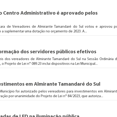
do Centro Administrativo é aprovado pelos
âmara de Vereadores de Almirante Tamandaré do Sul votou e aprovou p
io a suplementar uma dotação no orçamento de 2023. A...
formação dos servidores públicos efetivos
eis dos vereadores de Almirante Tamandaré do Sul na Sessão Ordinária 
 Projeto de Lei n° 089.23 inclui dispositivos na Lei Municipal...
vestimentos em Almirante Tamandaré do Sul
unicípio foi autorizado pelos vereadores para investimentos em Almiran
ação por unanimidade do Projeto de Lei n° 84/2023, que autoriza...
das de LED na iluminação pública