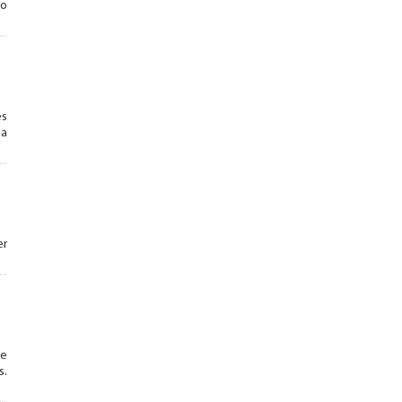
ão
es
da
er
de
s.