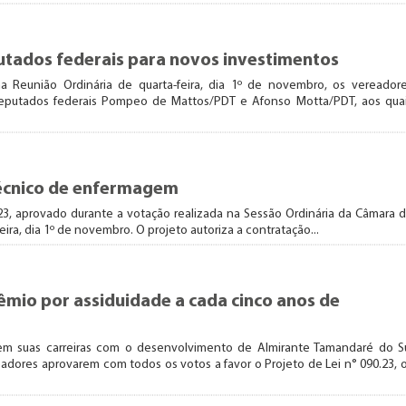
tados federais para novos investimentos
 Reunião Ordinária de quarta-feira, dia 1º de novembro, os vereador
deputados federais Pompeo de Mattos/PDT e Afonso Motta/PDT, aos qua
técnico de enfermagem
23, aprovado durante a votação realizada na Sessão Ordinária da Câmara 
ira, dia 1º de novembro. O projeto autoriza a contratação...
êmio por assiduidade a cada cinco anos de
 em suas carreiras com o desenvolvimento de Almirante Tamandaré do S
dores aprovarem com todos os votos a favor o Projeto de Lei n° 090.23, 