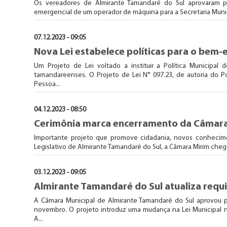
Os vereadores de Almirante Tamandaré do Sul aprovaram po
emergencial de um operador de máquina para a Secretaria Munici
07.12.2023 - 09:05
Nova Lei estabelece políticas para o bem-
Um Projeto de Lei voltado a instituir a Política Municipa
tamandareenses. O Projeto de Lei N° 097.23, de autoria do P
Pessoa...
04.12.2023 - 08:50
Cerimônia marca encerramento da Câmara
Importante projeto que promove cidadania, novos conhecim
Legislativo de Almirante Tamandaré do Sul, a Câmara Mirim cheg
03.12.2023 - 09:05
Almirante Tamandaré do Sul atualiza requi
A Câmara Municipal de Almirante Tamandaré do Sul aprovou p
novembro. O projeto introduz uma mudança na Lei Municipal n°
A...