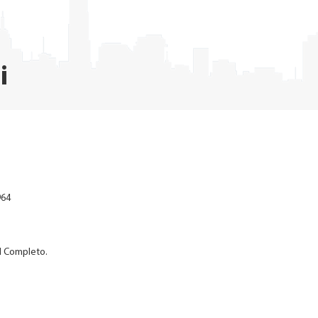
i
964
l Completo.