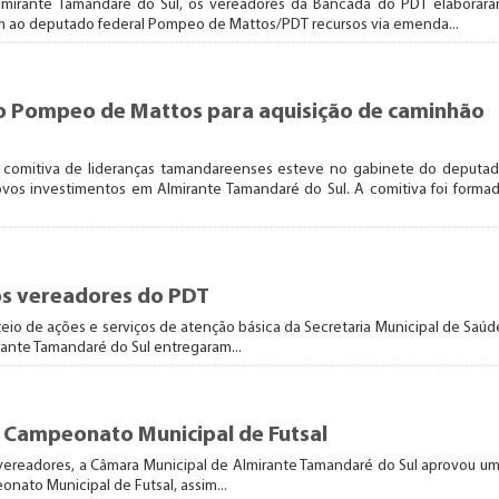
Almirante Tamandaré do Sul, os vereadores da Bancada do PDT elaborar
tam ao deputado federal Pompeo de Mattos/PDT recursos via emenda...
o Pompeo de Mattos para aquisição de caminhão
a comitiva de lideranças tamandareenses esteve no gabinete do deputa
os investimentos em Almirante Tamandaré do Sul. A comitiva foi forma
los vereadores do PDT
eio de ações e serviços de atenção básica da Secretaria Municipal de Saúd
ante Tamandaré do Sul entregaram...
 Campeonato Municipal de Futsal
ereadores, a Câmara Municipal de Almirante Tamandaré do Sul aprovou u
to Municipal de Futsal, assim...