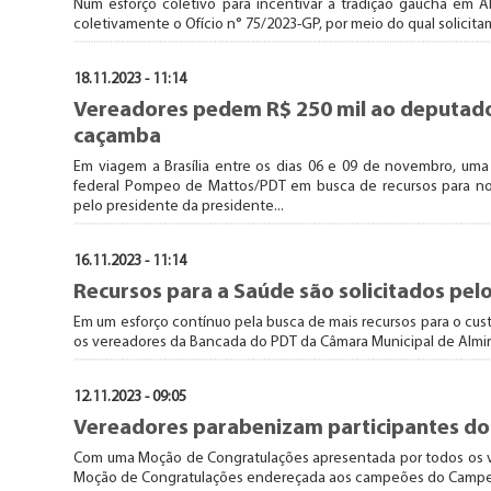
Num esforço coletivo para incentivar a tradição gaúcha em 
coletivamente o Ofício n° 75/2023-GP, por meio do qual solici
18.11.2023 - 11:14
Vereadores pedem R$ 250 mil ao deputad
caçamba
Em viagem a Brasília entre os dias 06 e 09 de novembro, um
federal Pompeo de Mattos/PDT em busca de recursos para nov
pelo presidente da presidente...
16.11.2023 - 11:14
Recursos para a Saúde são solicitados pe
Em um esforço contínuo pela busca de mais recursos para o cust
os vereadores da Bancada do PDT da Câmara Municipal de Almir
12.11.2023 - 09:05
Vereadores parabenizam participantes do
Com uma Moção de Congratulações apresentada por todos os v
Moção de Congratulações endereçada aos campeões do Campeona