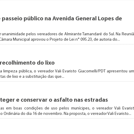
passeio público na Avenida General Lopes de
or unanimidade pelos vereadores de Almirante Tamandaré do Sul. Na Reuni
âmara Municipal aprovou o Projeto de Lei n° 095.23, de autoria do...
 recolhimento do lixo
 limpeza pública, o vereador Vali Evaristo Giacomelli/PDT apresentou u
s de lixo e a substituição das que...
eger e conservar o asfalto nas estradas
das em boas condições de uso pelos munícipes, o vereador Vali Evaris
rdinária do dia 16 de novembro. Na proposta, o vereador Vali Evaristo...