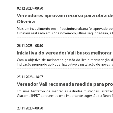
02.12.2023 - 08:50
Vereadores aprovam recurso para obra de 
Oliveira
Mais um investimento em infraestrutura urbana foi aprovado p
Ordinária realizada em 27 de novembro, última segunda-feira, a C
26.11.2023 - 08:50
Iniciativa do vereador Vali busca melhorar
Com o objetivo de melhorar a gestão do lixo e manutenção da
Indicação propondo ao Poder Executivo a instalação de novas lata
25.11.2023 - 14:07
Vereador Vali recomenda medida para prot
Em uma tentativa de manter as estradas municipais asfalta
Giacomelli/PDT apresentou uma importante sugestão na Reunião O
23.11.2023 - 08:50