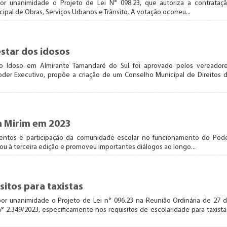
r unanimidade o Projeto de Lei N° 098.23, que autoriza a contrataç
pal de Obras, Serviços Urbanos e Trânsito. A votação ocorreu...
estar dos idosos
l do Idoso em Almirante Tamandaré do Sul foi aprovado pelos vereador
oder Executivo, propõe a criação de um Conselho Municipal de Direitos 
 Mirim em 2023
entos e participação da comunidade escolar no funcionamento do Pod
ou à terceira edição e promoveu importantes diálogos ao longo...
sitos para taxistas
or unanimidade o Projeto de Lei n° 096.23 na Reunião Ordinária de 27 
 2.349/2023, especificamente nos requisitos de escolaridade para taxista