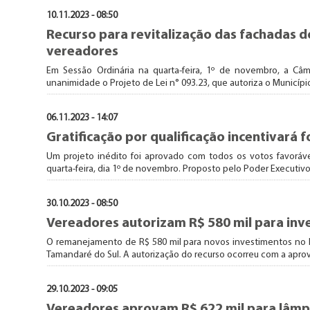
10.11.2023 - 08:50
Recurso para revitalização das fachadas 
vereadores
Em Sessão Ordinária na quarta-feira, 1º de novembro, a C
unanimidade o Projeto de Lei n° 093.23, que autoriza o Municíp
06.11.2023 - 14:07
Gratificação por qualificação incentivará 
Um projeto inédito foi aprovado com todos os votos favoráv
quarta-feira, dia 1º de novembro. Proposto pelo Poder Executivo, o
30.10.2023 - 08:50
Vereadores autorizam R$ 580 mil para in
O remanejamento de R$ 580 mil para novos investimentos no M
Tamandaré do Sul. A autorização do recurso ocorreu com a aprov
29.10.2023 - 09:05
Vereadores aprovam R$ 622 mil para lâmpa